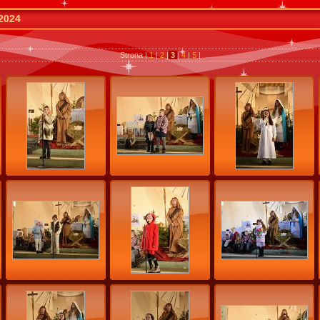
 2024
Strona |
1
|
2
|
3
|
4
|
5
|