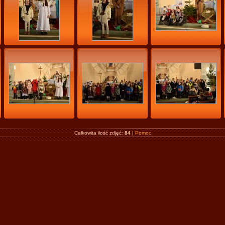
Całkowita ilość zdjęć:
84
|
Pomoc