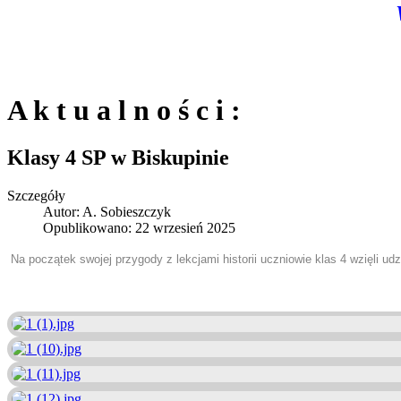
A k t u a l n o ś c i :
Klasy 4 SP w Biskupinie
Szczegóły
Autor:
A. Sobieszczyk
Opublikowano: 22 wrzesień 2025
Na początek swojej przygody z lekcjami historii uczniowie klas 4 wzięli udz