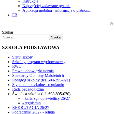
Instrukcja
Najczęściej zadawane pytania
Aplikacja mobilna - informacja o płatności
FB
W 
Szukaj
Szukaj
SZKOŁA PODSTAWOWA
Statut szkoły
Szkolny program wychowawczy
RWO
Prawa i obowiązki ucznia
Standardy Ochrony Małoletnich
Pedagog szkolny (tel. 504-395-921)
Stypendium szkolne - regulamin
Rada pedagogiczna
Świetlica szkolna (tel. 698-895-030)
- karta zgł. do świetlicy 26/27
- regulamin
REKRUTACJA 26/27
Podręczniki 26/27 - religia