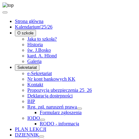
Strona główna
Kalendarium'25/26
O szkole
Jaka to szkoła?
Historia
św. J.Bosko
kard. A. Hlond
Galeria
Sekretariat
e-Sekretariat
Nr kont bankowych KK
Kontakt
Propozycja ubezpieczenia 25_26
Deklaracja dostępności
BIP
Reg. zgł. naruszeń prawa
Formularz zgłoszenia
IODO
RODO - informacja
PLAN LEKCJI
DZIENNIK