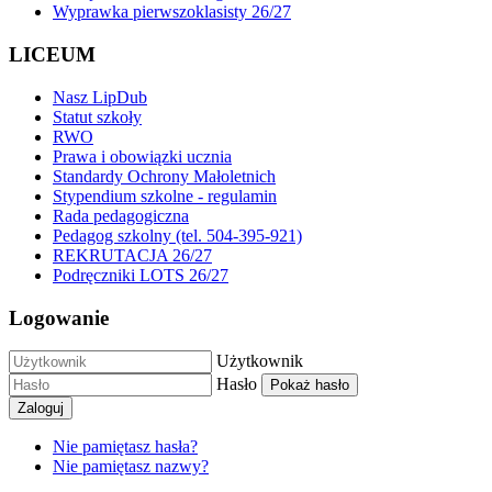
Wyprawka pierwszoklasisty 26/27
LICEUM
Nasz LipDub
Statut szkoły
RWO
Prawa i obowiązki ucznia
Standardy Ochrony Małoletnich
Stypendium szkolne - regulamin
Rada pedagogiczna
Pedagog szkolny (tel. 504-395-921)
REKRUTACJA 26/27
Podręczniki LOTS 26/27
Logowanie
Użytkownik
Hasło
Pokaż hasło
Zaloguj
Nie pamiętasz hasła?
Nie pamiętasz nazwy?