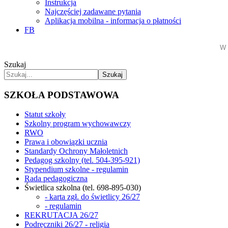
Instrukcja
Najczęściej zadawane pytania
Aplikacja mobilna - informacja o płatności
FB
W 
Szukaj
Szukaj
SZKOŁA PODSTAWOWA
Statut szkoły
Szkolny program wychowawczy
RWO
Prawa i obowiązki ucznia
Standardy Ochrony Małoletnich
Pedagog szkolny (tel. 504-395-921)
Stypendium szkolne - regulamin
Rada pedagogiczna
Świetlica szkolna (tel. 698-895-030)
- karta zgł. do świetlicy 26/27
- regulamin
REKRUTACJA 26/27
Podręczniki 26/27 - religia