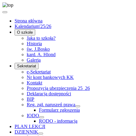
Strona główna
Kalendarium'25/26
O szkole
Jaka to szkoła?
Historia
św. J.Bosko
kard. A. Hlond
Galeria
Sekretariat
e-Sekretariat
Nr kont bankowych KK
Kontakt
Propozycja ubezpieczenia 25_26
Deklaracja dostępności
BIP
Reg. zgł. naruszeń prawa
Formularz zgłoszenia
IODO
RODO - informacja
PLAN LEKCJI
DZIENNIK