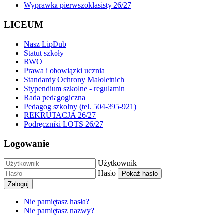
Wyprawka pierwszoklasisty 26/27
LICEUM
Nasz LipDub
Statut szkoły
RWO
Prawa i obowiązki ucznia
Standardy Ochrony Małoletnich
Stypendium szkolne - regulamin
Rada pedagogiczna
Pedagog szkolny (tel. 504-395-921)
REKRUTACJA 26/27
Podręczniki LOTS 26/27
Logowanie
Użytkownik
Hasło
Pokaż hasło
Zaloguj
Nie pamiętasz hasła?
Nie pamiętasz nazwy?