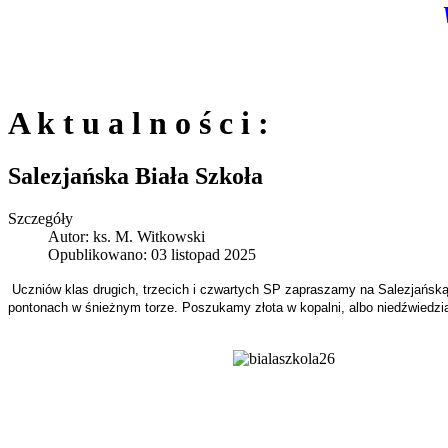
A k t u a l n o ś c i :
Salezjańska Biała Szkoła
Szczegóły
Autor:
ks. M. Witkowski
Opublikowano: 03 listopad 2025
Uczniów klas drugich, trzecich i czwartych SP zapraszamy na Salezjańską 
pontonach w śnieżnym torze. Poszukamy złota w kopalni, albo niedźwiedzia 