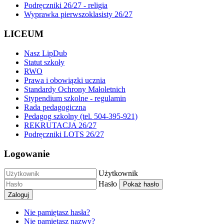
Podręczniki 26/27 - religia
Wyprawka pierwszoklasisty 26/27
LICEUM
Nasz LipDub
Statut szkoły
RWO
Prawa i obowiązki ucznia
Standardy Ochrony Małoletnich
Stypendium szkolne - regulamin
Rada pedagogiczna
Pedagog szkolny (tel. 504-395-921)
REKRUTACJA 26/27
Podręczniki LOTS 26/27
Logowanie
Użytkownik
Hasło
Pokaż hasło
Zaloguj
Nie pamiętasz hasła?
Nie pamiętasz nazwy?