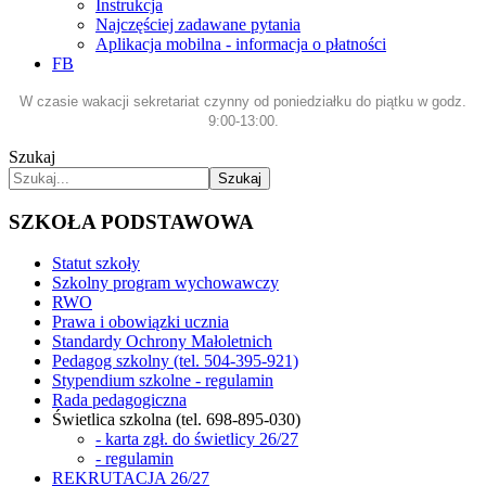
Instrukcja
Najczęściej zadawane pytania
Aplikacja mobilna - informacja o płatności
FB
W czasie wakacji sekretariat czynny od poniedziałku do piątku w godz.
9:00-13:00.
Szukaj
Szukaj
SZKOŁA PODSTAWOWA
Statut szkoły
Szkolny program wychowawczy
RWO
Prawa i obowiązki ucznia
Standardy Ochrony Małoletnich
Pedagog szkolny (tel. 504-395-921)
Stypendium szkolne - regulamin
Rada pedagogiczna
Świetlica szkolna (tel. 698-895-030)
- karta zgł. do świetlicy 26/27
- regulamin
REKRUTACJA 26/27