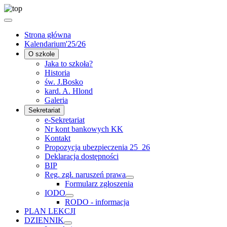
Strona główna
Kalendarium'25/26
O szkole
Jaka to szkoła?
Historia
św. J.Bosko
kard. A. Hlond
Galeria
Sekretariat
e-Sekretariat
Nr kont bankowych KK
Kontakt
Propozycja ubezpieczenia 25_26
Deklaracja dostępności
BIP
Reg. zgł. naruszeń prawa
Formularz zgłoszenia
IODO
RODO - informacja
PLAN LEKCJI
DZIENNIK