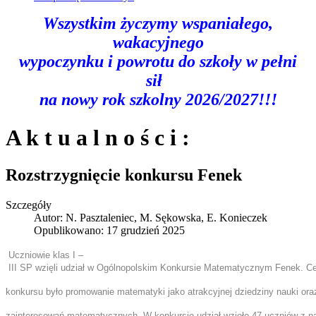
Wszystkim życzymy wspaniałego,
wakacyjnego
wypoczynku
i powrotu do szkoły w pełni
sił
na nowy rok szkolny 2026/2027!!!
A k t u a l n o ś c i :
Rozstrzygnięcie konkursu Fenek
Szczegóły
Autor:
N. Pasztaleniec, M. Sękowska, E. Konieczek
Opublikowano: 17 grudzień 2025
Uczniowie klas I –
III SP wzięli udział w Ogólnopolskim Konkursie Matematycznym Fenek. 
konkursu było promowanie matematyki jako atrakcyjnej dziedziny nauki ora
zainteresowań matematycznych. W konkursie udział wzięło 47 uczniów z n