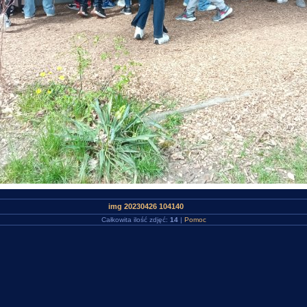
img 20230426 104140
Całkowita ilość zdjęć:
14
|
Pomoc