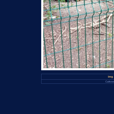
img 
Całkowi